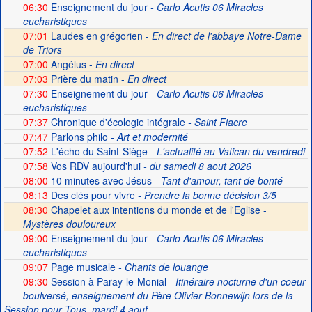
06:30
Enseignement du jour
- Carlo Acutis 06 Miracles
eucharistiques
07:01
Laudes en grégorien -
En direct de l'abbaye Notre-Dame
de Triors
07:00
Angélus -
En direct
07:03
Prière du matin -
En direct
07:30
Enseignement du jour
- Carlo Acutis 06 Miracles
eucharistiques
07:37
Chronique d'écologie intégrale
- Saint Fiacre
07:47
Parlons philo
- Art et modernité
07:52
L'écho du Saint-Siège
- L'actualité au Vatican du vendredi
07:58
Vos RDV aujourd'hui
- du samedi 8 aout 2026
08:00
10 minutes avec Jésus
- Tant d'amour, tant de bonté
08:13
Des clés pour vivre
- Prendre la bonne décision 3/5
08:30
Chapelet aux intentions du monde et de l'Eglise -
Mystères douloureux
09:00
Enseignement du jour
- Carlo Acutis 06 Miracles
eucharistiques
09:07
Page musicale
- Chants de louange
09:30
Session à Paray-le-Monial
- Itinéraire nocturne d'un coeur
boulversé, enseignement du Père Olivier Bonnewijn lors de la
Session pour Tous, mardi 4 aout