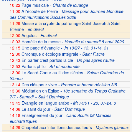
10:22
Page musicale
- Chants de louange
11:00
A l'écoute de Pierre
- Message pour Journée Mondiale
des Communications Sociales 2026
11:29
Messe à la crypte du patronage Saint-Joseph à Saint-
Étienne -
en direct
12:00
Angélus -
En direct
12:03
Homélie de la messe
- Homélie du samedi 8 aout 2026
12:15
Une page d'évangile
- Jn 19/27 - 13, 31-14, 31
12:30
Chronique d'écologie intégrale
- Saint Fiacre
12:43
En parler c'est parfois la clé
- Un pas apres l'autre
12:53
Parlons philo
- Art et modernité
13:00
Le Sacré-Coeur au fil des siècles
- Sainte Catherine de
Sienne
13:14
Des clés pour vivre
- Prendre la bonne décision 3/5
13:30
Méditation en Eglise
- 18e semaine du Temps Ordinaire
7/7 - Samedi + Saint Dominique
13:45
Evangile en langue arabe
- Mt 74/91 - 23, 37-24, 3
14:06
Le saint du jour
- Saint Dominique
14:18
Enseignement du jour
- Carlo Acutis 06 Miracles
eucharistiques
14:29
Chapelet aux intentions des auditeurs -
Mystères glorieux