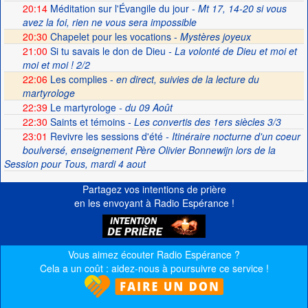
20:14
Méditation sur l'Évangile du jour
- Mt 17, 14-20 si vous
avez la foi, rien ne vous sera impossible
20:30
Chapelet pour les vocations -
Mystères joyeux
21:00
Si tu savais le don de Dieu
- La volonté de Dieu et moi et
moi et moi ! 2/2
22:06
Les complies -
en direct, suivies de la lecture du
martyrologe
22:39
Le martyrologe
- du 09 Août
22:30
Saints et témoins
- Les convertis des 1ers siècles 3/3
23:01
Revivre les sessions d'été
- Itinéraire nocturne d'un coeur
boulversé, enseignement Père Olivier Bonnewijn lors de la
Session pour Tous, mardi 4 aout
Partagez vos intentions de prière
en les envoyant à Radio Espérance !
Vous aimez écouter Radio Espérance ?
Cela a un coût : aidez-nous à poursuivre ce service !