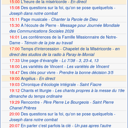
15:00
L'heure de la miséricorde -
En direct
15:08
Des questions sur la foi, qu'on se pose quelquefois
-
Joseph dans notre combat
15:11
Page musicale
- Chanter la Parole de Dieu
15:30
A l'écoute de Pierre
- Message pour Journée Mondiale
des Communications Sociales 2026
16:01
Les conférences de la Famille Missionnaire de Notre-
Dame
- Témoin de la joie au travail
17:00
Temps d'intercession - Chapelet de la Miséricorde -
en
direct des studios de la radio à Paray-le-Monial
17:33
Une page d'évangile
- Lc 7/38 - 3, 23-4, 13
18:00
Les variétés de Vincent
- Les variétés de Vincent
18:47
Des clés pour vivre
- Prendre la bonne décision 3/5
19:00
Angélus -
En direct
19:03
Chronique d'écologie intégrale
- Saint Fiacre
19:12
Chants et liturgie
- Les chants propres à la messe du 19e
dimanche du temps ordinaire
19:29
Rencontre
- Père Pierre Le Bourgeois - Saint Pierre
Chanel Prières
20:00
Des questions sur la foi, qu'on se pose quelquefois
-
Joseph dans notre combat
20:07
En parler c'est parfois la clé
- Un pas apres l'autre