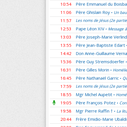
10:54
Père Emmanuel du Boisba
11:06
Père Ghislain Roy
Un bau
•
11:57
Les noms de Jésus (2e parti
12:53
Pape Léon XIV
Message à
•
13:03
Père Joseph-Marie Verlin
13:55
Père Jean-Baptiste Edart
14:42
Don Anne-Guillaume Verna
15:36
Père Guy Stremsdoerfer
•
16:31
Père Gilles Morin
Homélie
•
16:45
Père Nathanaël Garric
Qu
•
17:59
Les noms de Jésus (2e parti
18:55
Mgr Michel Aupetit
Homél
•
19:05
Père François Potez
Cont
•
19:58
Mgr Pierre Raffin †
La lit
•
20:44
Frère Emidio-Marie Ubaldi