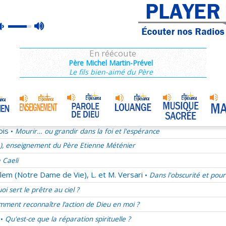
e), enseignement du Père Etienne Méténier
max
mute
rançois 28/68
volume
La joie au quotidien
En réécoute
Après 2013, quel projet pour les chrétiens ?
Père Michel Martin-Prével
Le fils bien-aimé du Père
ucharistie chez les pères de l'Eglise
ect, une valeur oubliée
mélie du samedi 29 novembre 2025
Jésus notre ami
•
ois
Mourir… ou grandir dans la foi et l'espérance
•
e), enseignement du Père Etienne Méténier
 Caeli
lem (Notre Dame de Vie), L. et M. Versari
Dans l'obscurité et pour
•
oi sert le prêtre au ciel ?
ment reconnaître l’action de Dieu en moi ?
Qu'est-ce que la réparation spirituelle ?
•