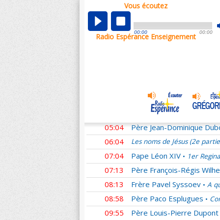
Vous écoutez
00:01
Les noms de Jésus (2e parti
00:59
Didier
Homélies du Pape F
•
00:00
00:00
Radio Espérance Enseignement
01:27
Père Matthieu Dauchez
•
02:21
Frère Emmanuel Perrier
•
03:07
Père Patrick Chauvet
L'E
•
04:04
Père Claude Flipo
Le resp
•
04:32
Père Alexandre Legay
Ho
•
04:35
Père Christophe Hadevis
05:04
Père Jean-Dominique Dub
06:04
Les noms de Jésus (2e parti
07:04
Pape Léon XIV
1er Regina
•
07:13
Père François-Régis Wilhe
08:13
Frère Pavel Syssoev
A qu
•
08:58
Père Paco Esplugues
Com
•
09:55
Père Louis-Pierre Dupont