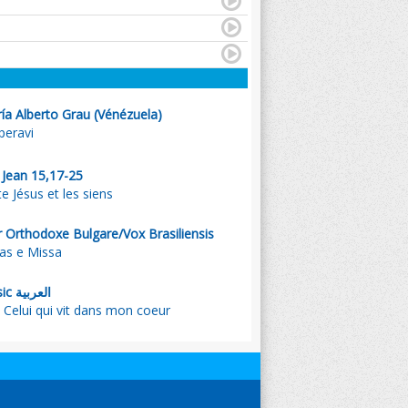
ía Alberto Grau (Vénézuela)
speravi
. Jean 15,17-25
 Jésus et les siens
rthodoxe Bulgare/Vox Brasiliensis
as e Missa
, Emmanuel Music العربية
الساكن في قل - Celui qui vit dans mon coeur