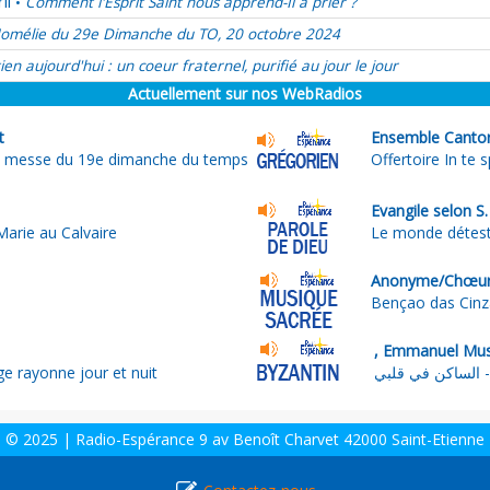
il
Comment l'Esprit Saint nous apprend-Il à prier ?
•
omélie du 29e Dimanche du TO, 20 octobre 2024
ien aujourd'hui : un coeur fraternel, purifié au jour le jour
Actuellement sur nos WebRadios
t
Ensemble Cantor
la messe du 19e dimanche du temps
Offertoire In te 
Evangile selon S
arie au Calvaire
Le monde déteste
Anonyme/Chœur O
Bençao das Cinz
ge rayonne jour et nuit
بي
© 2025 | Radio-Espérance 9 av Benoît Charvet 42000 Saint-Etienne