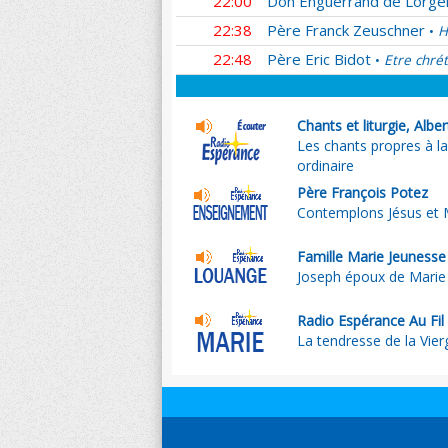
22:00
Don Enguerrand de Lorger
22:38
Père Franck Zeuschner
H
•
22:48
Père Eric Bidot
Etre chrét
•
Chants et liturgie, Alber
Les chants propres à 
ordinaire
Père François Potez
Contemplons Jésus et M
Famille Marie Jeunesse
Joseph époux de Marie
Radio Espérance Au Fil
La tendresse de la Vier