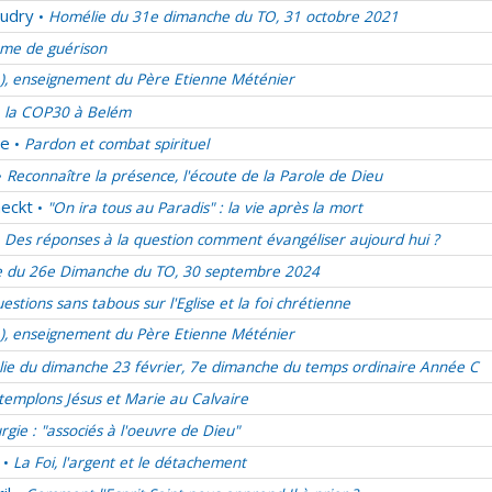
udry
Homélie du 31e dimanche du TO, 31 octobre 2021
•
me de guérison
e), enseignement du Père Etienne Méténier
 la COP30 à Belém
de
Pardon et combat spirituel
•
Reconnaître la présence, l'écoute de la Parole de Dieu
•
eckt
"On ira tous au Paradis" : la vie après la mort
•
Des réponses à la question comment évangéliser aujourd hui ?
 du 26e Dimanche du TO, 30 septembre 2024
estions sans tabous sur l'Eglise et la foi chrétienne
e), enseignement du Père Etienne Méténier
ie du dimanche 23 février, 7e dimanche du temps ordinaire Année C
emplons Jésus et Marie au Calvaire
urgie : "associés à l'oeuvre de Dieu"
La Foi, l'argent et le détachement
•