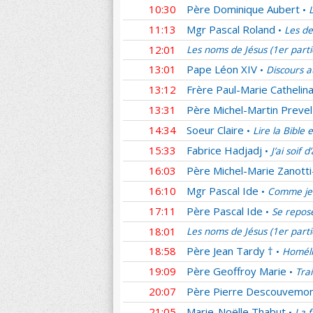
10:30
Père Dominique Aubert
•
11:13
Mgr Pascal Roland
Les de
•
12:01
Les noms de Jésus (1er part
13:01
Pape Léon XIV
Discours a
•
13:12
Frère Paul-Marie Cathelina
13:31
Père Michel-Martin Prevel
14:34
Soeur Claire
Lire la Bible 
•
15:33
Fabrice Hadjadj
J’ai soif 
•
16:03
Père Michel-Marie Zanotti
16:10
Mgr Pascal Ide
Comme je 
•
17:11
Père Pascal Ide
Se repos
•
18:01
Les noms de Jésus (1er part
18:58
Père Jean Tardy †
Homéli
•
19:09
Père Geoffroy Marie
Tra
•
20:07
Père Pierre Descouvemo
21:05
Marie-Noëlle Thabut
La f
•