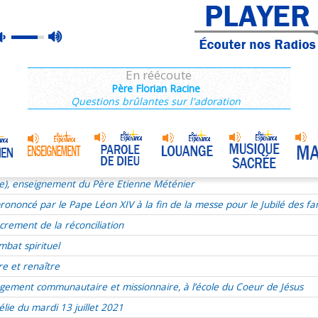
ie), enseignement du Père Etienne Méténier
max
mute
ie du 17e dimanche du TO le 24 juillet 2022
volume
ous, Jésus se livre
En réécoute
xualité
Père Florian Racine
Questions brûlantes sur l'adoration
aints
r de Dieu
udry
Homélie du 9 juillet 2017
•
t liturgie
ie), enseignement du Père Etienne Méténier
ononcé par le Pape Léon XIV à la fin de la messe pour le Jubilé des fam
crement de la réconciliation
mbat spirituel
re et renaître
gement communautaire et missionnaire, à l’école du Coeur de Jésus
lie du mardi 13 juillet 2021