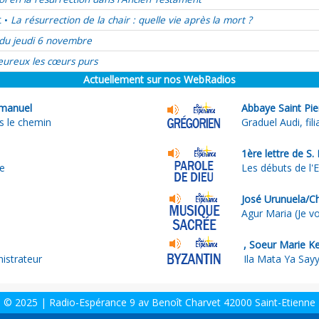
t
La résurrection de la chair : quelle vie après la mort ?
•
du jeudi 6 novembre
ureux les cœurs purs
Actuellement sur nos WebRadios
manuel
Abbaye Saint Pie
s le chemin
Graduel Audi, fili
1ère lettre de S.
re
Les débuts de l'
José Urunuela/C
Agur Maria (Je v
, Soeur Marie K
istrateur
Ila Mata Ya Say
© 2025 | Radio-Espérance 9 av Benoît Charvet 42000 Saint-Etienne