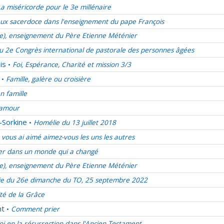
La miséricorde pour le 3e millénaire
ux sacerdoce dans l'enseignement du pape François
ie), enseignement du Père Etienne Méténier
u 2e Congrès international de pastorale des personnes âgées
is
Foi, Espérance, Charité et mission 3/3
•
Famille, galère ou croisière
•
en famille
d’amour
-Sorkine
Homélie du 13 juillet 2018
•
vous ai aimé aimez-vous les uns les autres
er dans un monde qui a changé
ie), enseignement du Père Etienne Méténier
e du 26e dimanche du TO, 25 septembre 2022
ité de la Grâce
nt
Comment prier
•
oi en la résurrection dans l'Ancien Testament