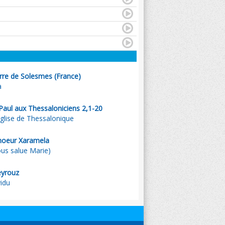
rre de Solesmes (France)
a
 Paul aux Thessaloniciens 2,1-20
Eglise de Thessalonique
hoeur Xaramela
ous salue Marie)
eyrouz
yidu