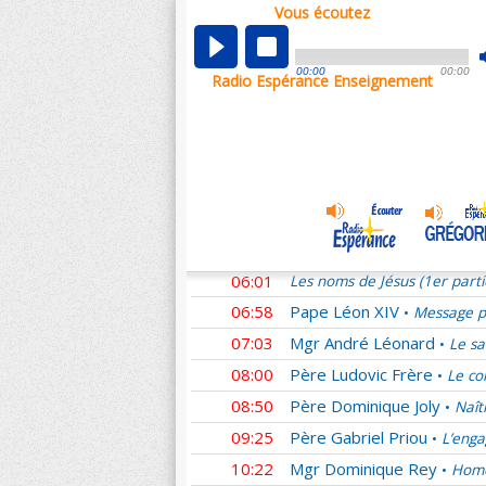
Vous écoutez
00:01
Les noms de Jésus (1er part
00:58
Père Ludovic Frère
Homél
•
00:00
00:00
Radio Espérance Enseignement
01:11
Mgr Benoît Rivière
Pour n
•
01:54
Père Denis Sonet †
La se
•
02:53
Sœur Laure
Des couples s
•
03:46
Mgr Yves Le Saux
L'Amou
•
04:44
Père Emmanuel du Boisba
05:02
Père Guilmard
Adoration e
•
06:01
Les noms de Jésus (1er part
06:58
Pape Léon XIV
Message pr
•
07:03
Mgr André Léonard
Le sa
•
08:00
Père Ludovic Frère
Le co
•
08:50
Père Dominique Joly
Naît
•
09:25
Père Gabriel Priou
L’enga
•
10:22
Mgr Dominique Rey
Homé
•