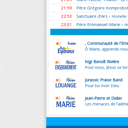
21:59
Père Grégoire Komprobs
22:53
Sanctuaire d'Ars
Homélie 
•
23:01
Père Emmanuel-Marie
He
•
, Communauté de l'Em
Ô Marie, apprends-nou
Mgr Benoît Rivière
Pour nous, Jésus se liv
Jurassic Praise Band
Pour toi mon Dieu
Jean-Pierre et Didier
Les menaces de l'admin