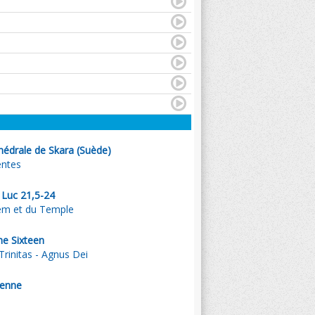
hédrale de Skara (Suède)
entes
. Luc 21,5-24
lem et du Temple
he Sixteen
 Trinitas - Agnus Dei
ienne