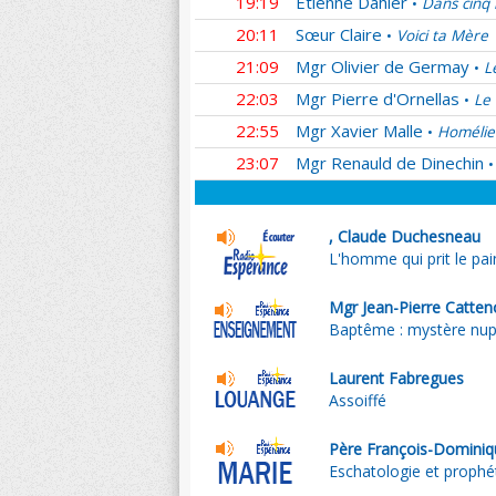
19:19
Etienne Dahler
Dans cinq 
•
20:11
Sœur Claire
Voici ta Mère
•
21:09
Mgr Olivier de Germay
L
•
22:03
Mgr Pierre d'Ornellas
Le 
•
22:55
Mgr Xavier Malle
Homélie
•
23:07
Mgr Renauld de Dinechin
•
, Claude Duchesneau
L'homme qui prit le pai
Mgr Jean-Pierre Catten
Baptême : mystère nupt
Laurent Fabregues
Assoiffé
Père François-Dominiq
Eschatologie et prophét