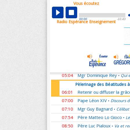
Vous écoutez
Pèlerinage des Béatitudes 
00:01
Retenir ou diffuser la grâ
00:00
-10:43
Radio Espérance Enseignement
00:59
Mgr Michel Aupetit
Homél
•
01:07
Père Ludovic Frère
Passé
•
02:08
Père François Marot
Il m
•
03:08
Mgr Nicolas Brouwet
L'E
•
04:04
Père Jean-Rodolphe Kars
04:54
Père Franck Zeuschner
H
•
05:04
Mgr Dominique Rey
Qui e
•
Pèlerinage des Béatitudes 
06:01
Retenir ou diffuser la grâ
07:00
Pape Léon XIV
Discours d
•
07:10
Mgr Guy Bagnard
Célibat
•
07:54
Père Matteo Lo Gioco
Le
•
08:50
Père Luc Pialoux
Va et re
•