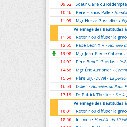
09:52
Soeur Claire du Rédempte
10:46
Père Francis Palle
Homéli
•
11:03
Mgr Hervé Gosselin
L'Eg
•
Pèlerinage des Béatitudes 
11:58
Retenir ou diffuser la grâ
12:55
Pape Léon XIV
Homélie du
•
13:08
Mgr Jean-Pierre Cattenoz
14:02
Pére Benoît Guédas
Priè
•
14:56
Mgr Éric Aumonier
Commen
•
15:54
Père Biju-Duval
La person
•
16:53
Didier
Homélies du Pape F
•
17:19
Dr Patrick Theillier
Sur la
•
Pèlerinage des Béatitudes 
18:01
Retenir ou diffuser la grâ
18:56
Inconnu
Homélie du 30 juil
•