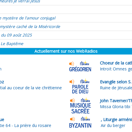
heures je verrai Jésus
e mystère de l'amour conjugal
mystère caché de la Miséricorde
 du 09 août 2025
Le Baptême
Actuellement sur nos WebRadios
Choeur de la cat
n
Introït Omnes g
oz
Evangile selon S
ial au coeur de la vie chrétienne
Ruine de Jérusa
John Taverner/T
Missa Gloria tibi
ue
, Liturgie armén
ie 64 - La prière du rosaire
Air du berger