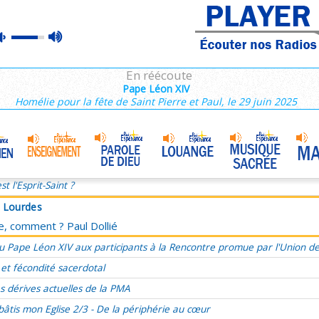
à Lourdes
max
mute
ce, comment ? Paul Dollié
volume
ie du dimanche 25 décembre, Nativité du Seigneur Année C
En réécoute
, présent, futur, évangéliser le temps
Pape Léon XIV
Homélie pour la fête de Saint Pierre et Paul, le 29 juin 2025
’a aimé et s’est livré pour moi
ucharistie, source et sommet de l'amour
Marie, Mère de Miséricorde
•
omélie du 33e Dimanche du TO, 17 novembre 2024
st l'Esprit-Saint ?
à Lourdes
ce, comment ? Paul Dollié
u Pape Léon XIV aux participants à la Rencontre promue par l'Union d
 et fécondité sacerdotal
s dérives actuelles de la PMA
bâtis mon Eglise 2/3 - De la périphérie au cœur