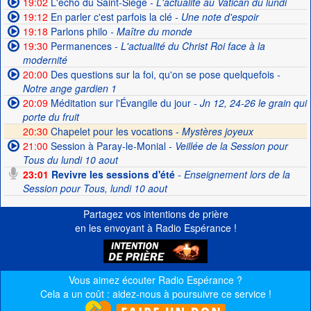
19:02
L'écho du Saint-Siège
- L'actualité au Vatican du lundi
19:12
En parler c'est parfois la clé
- Une note d'espoir
19:18
Parlons philo
- Maître du monde
19:30
Permanences
- L'actualité du Christ Roi face à la
modernité
20:00
Des questions sur la foi, qu'on se pose quelquefois
-
Notre ange gardien 1
20:09
Méditation sur l'Évangile du jour
- Jn 12, 24-26 le grain qui
porte du fruit
20:30
Chapelet pour les vocations -
Mystères joyeux
21:00
Session à Paray-le-Monial
- Veillée de la Session pour
Tous du lundi 10 aout
23:01
Revivre les sessions d'été
- Enseignement lors de la
Session pour Tous, lundi 10 aout
Partagez vos intentions de prière
en les envoyant à Radio Espérance !
Vous aimez écouter Radio Espérance ?
Cela a un coût : aidez-nous à poursuivre ce service !