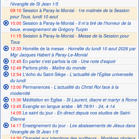
l'évangile de St Jean 1/5
09:10
Session à Paray-le-Monial -
1re matinée de la Session
pour Tous, lundi 10 aout
10:00
Session à Paray-le-Monial
- Il m'a tiré de l'horreur de la
boue, enseignement de Grégory Turpin
11:15
Session à Paray-le-Monial -
Messe de la Session pour
Tous
12:33
Homélie de la messe
- Homélie du lundi 10 aout 2026 par
Mgr Jacques Habert à Paray-Le-Monial
12:45
En parler c'est parfois la clé
- Une note d'espoir
12:49
Parlons philo
- Maître du monde
12:54
L'écho du Saint-Siège
- L'actualité de l'Eglise universelle
du lundi
13:00
Permanences
- L'actualité du Christ Roi face à la
modernité
13:30
Méditation en Eglise
- St Laurent, diacre et martyr à Rome
13:45
Evangile en langue arabe
- Mt 78/91 - 24, 4-14
14:05
Le saint du jour
- En direct depuis nos studios de Saint-
Étienne
14:17
Enseignement du jour
- Les abaissements de Jésus dans
l'évangile de St Jean 1/5
14:30
Chapelet aux intentions des auditeurs -
Mystères glorieux