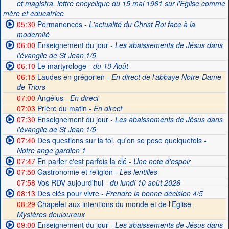
et magistra, lettre encyclique du 15 mai 1961 sur l'Église comme
mère et éducatrice
05:30
Permanences
- L'actualité du Christ Roi face à la
modernité
06:00
Enseignement du jour
- Les abaissements de Jésus dans
l'évangile de St Jean 1/5
06:10
Le martyrologe
- du 10 Août
06:15
Laudes en grégorien -
En direct de l'abbaye Notre-Dame
de Triors
07:00
Angélus -
En direct
07:03
Prière du matin -
En direct
07:30
Enseignement du jour
- Les abaissements de Jésus dans
l'évangile de St Jean 1/5
07:40
Des questions sur la foi, qu'on se pose quelquefois
-
Notre ange gardien 1
07:47
En parler c'est parfois la clé
- Une note d'espoir
07:50
Gastronomie et religion
- Les lentilles
07:58
Vos RDV aujourd'hui
- du lundi 10 août 2026
08:13
Des clés pour vivre
- Prendre la bonne décision 4/5
08:29
Chapelet aux intentions du monde et de l'Eglise -
Mystères douloureux
09:00
Enseignement du jour
- Les abaissements de Jésus dans