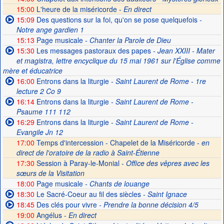
15:00
L'heure de la miséricorde -
En direct
15:09
Des questions sur la foi, qu'on se pose quelquefois
-
Notre ange gardien 1
15:13
Page musicale
- Chanter la Parole de Dieu
15:30
Les messages pastoraux des papes
- Jean XXIII - Mater
et magistra, lettre encyclique du 15 mai 1961 sur l'Église comme
mère et éducatrice
16:00
Entrons dans la liturgie
- Saint Laurent de Rome - 1re
lecture 2 Co 9
16:14
Entrons dans la liturgie
- Saint Laurent de Rome -
Psaume 111 112
16:29
Entrons dans la liturgie
- Saint Laurent de Rome -
Evangile Jn 12
17:00
Temps d'intercession - Chapelet de la Miséricorde -
en
direct de l'oratoire de la radio à Saint-Étienne
17:30
Session à Paray-le-Monial -
Office des vêpres avec les
sœurs de la Visitation
18:00
Page musicale
- Chants de louange
18:30
Le Sacré-Coeur au fil des siècles
- Saint Ignace
18:45
Des clés pour vivre
- Prendre la bonne décision 4/5
19:00
Angélus -
En direct