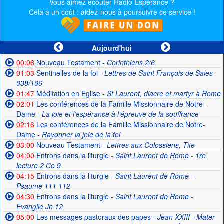
Vous aimez écouter Radio Espérance ?
Cela a un coût : aidez-nous à poursuivre ce service !
Aujourd'hui
00:06
Nouveau Testament
- Corinthiens 2/6
01:03
Sentinelles de la foi
- Lettres de Saint François de Sales
038/106
01:47
Méditation en Eglise
- St Laurent, diacre et martyr à Rome
02:01
Les conférences de la Famille Missionnaire de Notre-
Dame
- La joie et l’espérance à l’épreuve de la souffrance
02:16
Les conférences de la Famille Missionnaire de Notre-
Dame
- Rayonner la joie de la foi
03:00
Nouveau Testament
- Lettres aux Colossiens, Tite
04:00
Entrons dans la liturgie
- Saint Laurent de Rome - 1re
lecture 2 Co 9
04:15
Entrons dans la liturgie
- Saint Laurent de Rome -
Psaume 111 112
04:30
Entrons dans la liturgie
- Saint Laurent de Rome -
Evangile Jn 12
05:00
Les messages pastoraux des papes
- Jean XXIII - Mater