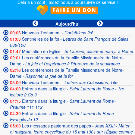
Cela a un coût : aidez-nous à poursuivre ce service !
Aujourd'hui
00:06
Nouveau Testament
- Corinthiens 2/6
01:03
Sentinelles de la foi
- Lettres de Saint François de Sales
038/106
01:47
Méditation en Eglise
- St Laurent, diacre et martyr à Rome
02:01
Les conférences de la Famille Missionnaire de Notre-
Dame
- La joie et l’espérance à l’épreuve de la souffrance
02:16
Les conférences de la Famille Missionnaire de Notre-
Dame
- Rayonner la joie de la foi
03:00
Nouveau Testament
- Lettres aux Colossiens, Tite
04:00
Entrons dans la liturgie
- Saint Laurent de Rome - 1re
lecture 2 Co 9
04:15
Entrons dans la liturgie
- Saint Laurent de Rome -
Psaume 111 112
04:30
Entrons dans la liturgie
- Saint Laurent de Rome -
Evangile Jn 12
05:00
Les messages pastoraux des papes
- Jean XXIII - Mater
et magistra, lettre encyclique du 15 mai 1961 sur l'Église comme