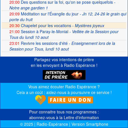
20:00
Des questions sur la foi, qu'on se pose quelquefois
-
Notre ange gardien 1
20:09
Méditation sur l'Évangile du jour
- Jn 12, 24-26 le grain qui
porte du fruit
20:30
Chapelet pour les vocations -
Mystères joyeux
21:00
Session à Paray-le-Monial
- Veillée de la Session pour
Tous du lundi 10 aout
23:01
Revivre les sessions d'été
- Enseignement lors de la
Session pour Tous, lundi 10 aout
Partagez vos intentions de prière
en les envoyant à Radio Espérance !
Vous aimez écouter Radio Espérance ?
Cela a un coût : aidez-nous à poursuivre ce service !
Pour connaitre tous nos programmes :
abonnez-vous à la Lettre d'information
© 2025 | Radio-Espérance | Version Smartphone