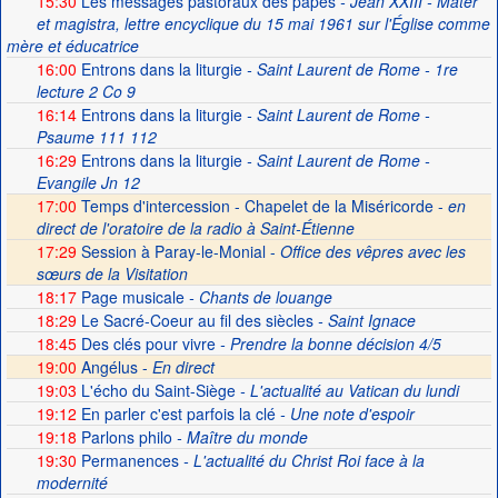
15:30
Les messages pastoraux des papes
- Jean XXIII - Mater
et magistra, lettre encyclique du 15 mai 1961 sur l'Église comme
mère et éducatrice
16:00
Entrons dans la liturgie
- Saint Laurent de Rome - 1re
lecture 2 Co 9
16:14
Entrons dans la liturgie
- Saint Laurent de Rome -
Psaume 111 112
16:29
Entrons dans la liturgie
- Saint Laurent de Rome -
Evangile Jn 12
17:00
Temps d'intercession - Chapelet de la Miséricorde -
en
direct de l'oratoire de la radio à Saint-Étienne
17:29
Session à Paray-le-Monial -
Office des vêpres avec les
sœurs de la Visitation
18:17
Page musicale
- Chants de louange
18:29
Le Sacré-Coeur au fil des siècles
- Saint Ignace
18:45
Des clés pour vivre
- Prendre la bonne décision 4/5
19:00
Angélus -
En direct
19:03
L'écho du Saint-Siège
- L'actualité au Vatican du lundi
19:12
En parler c'est parfois la clé
- Une note d'espoir
19:18
Parlons philo
- Maître du monde
19:30
Permanences
- L'actualité du Christ Roi face à la
modernité