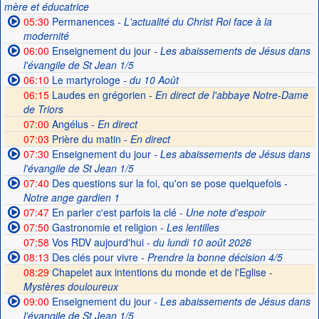
mère et éducatrice
05:30
Permanences
- L'actualité du Christ Roi face à la
modernité
06:00
Enseignement du jour
- Les abaissements de Jésus dans
l'évangile de St Jean 1/5
06:10
Le martyrologe
- du 10 Août
06:15
Laudes en grégorien -
En direct de l'abbaye Notre-Dame
de Triors
07:00
Angélus -
En direct
07:03
Prière du matin -
En direct
07:30
Enseignement du jour
- Les abaissements de Jésus dans
l'évangile de St Jean 1/5
07:40
Des questions sur la foi, qu'on se pose quelquefois
-
Notre ange gardien 1
07:47
En parler c'est parfois la clé
- Une note d'espoir
07:50
Gastronomie et religion
- Les lentilles
07:58
Vos RDV aujourd'hui
- du lundi 10 août 2026
08:13
Des clés pour vivre
- Prendre la bonne décision 4/5
08:29
Chapelet aux intentions du monde et de l'Eglise -
Mystères douloureux
09:00
Enseignement du jour
- Les abaissements de Jésus dans
l'évangile de St Jean 1/5