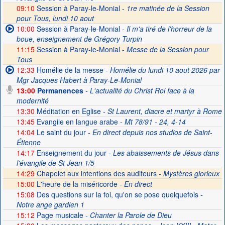
09:10
Session à Paray-le-Monial -
1re matinée de la Session
pour Tous, lundi 10 aout
10:00
Session à Paray-le-Monial
- Il m'a tiré de l'horreur de la
boue, enseignement de Grégory Turpin
11:15
Session à Paray-le-Monial -
Messe de la Session pour
Tous
12:33
Homélie de la messe
- Homélie du lundi 10 aout 2026 par
Mgr Jacques Habert à Paray-Le-Monial
13:00
Permanences
- L'actualité du Christ Roi face à la
modernité
13:30
Méditation en Eglise
- St Laurent, diacre et martyr à Rome
13:45
Evangile en langue arabe
- Mt 78/91 - 24, 4-14
14:04
Le saint du jour
- En direct depuis nos studios de Saint-
Étienne
14:17
Enseignement du jour
- Les abaissements de Jésus dans
l'évangile de St Jean 1/5
14:29
Chapelet aux intentions des auditeurs -
Mystères glorieux
15:00
L'heure de la miséricorde -
En direct
15:08
Des questions sur la foi, qu'on se pose quelquefois
-
Notre ange gardien 1
15:12
Page musicale
- Chanter la Parole de Dieu