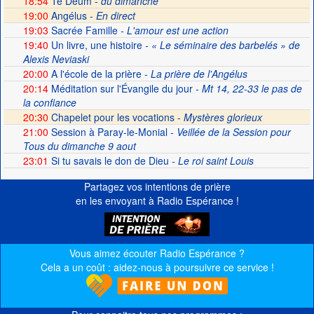
18:54
Te Deum -
du dimanche
19:00
Angélus -
En direct
19:03
Sacrée Famille
- L'amour est une action
19:40
Un livre, une histoire
- « Le séminaire des barbelés » de
Alexis Neviaski
20:00
A l'école de la prière
- La prière de l'Angélus
20:14
Méditation sur l'Évangile du jour
- Mt 14, 22-33 le pas de
la confiance
20:30
Chapelet pour les vocations -
Mystères glorieux
21:00
Session à Paray-le-Monial
- Veillée de la Session pour
Tous du dimanche 9 aout
23:01
Si tu savais le don de Dieu
- Le roi saint Louis
Partagez vos intentions de prière
en les envoyant à Radio Espérance !
Vous aimez écouter Radio Espérance ?
Cela a un coût : aidez-nous à poursuivre ce service !