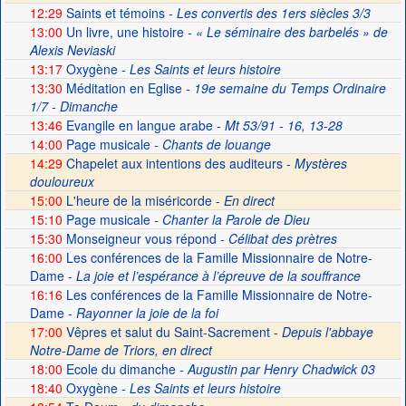
12:29
Saints et témoins
- Les convertis des 1ers siècles 3/3
13:00
Un livre, une histoire
- « Le séminaire des barbelés » de
Alexis Neviaski
13:17
Oxygène
- Les Saints et leurs histoire
13:30
Méditation en Eglise
- 19e semaine du Temps Ordinaire
1/7 - Dimanche
13:46
Evangile en langue arabe
- Mt 53/91 - 16, 13-28
14:00
Page musicale
- Chants de louange
14:29
Chapelet aux intentions des auditeurs -
Mystères
douloureux
15:00
L'heure de la miséricorde -
En direct
15:10
Page musicale
- Chanter la Parole de Dieu
15:30
Monseigneur vous répond
- Célibat des prètres
16:00
Les conférences de la Famille Missionnaire de Notre-
Dame
- La joie et l’espérance à l’épreuve de la souffrance
16:16
Les conférences de la Famille Missionnaire de Notre-
Dame
- Rayonner la joie de la foi
17:00
Vêpres et salut du Saint-Sacrement -
Depuis l'abbaye
Notre-Dame de Triors, en direct
18:00
Ecole du dimanche
- Augustin par Henry Chadwick 03
18:40
Oxygène
- Les Saints et leurs histoire