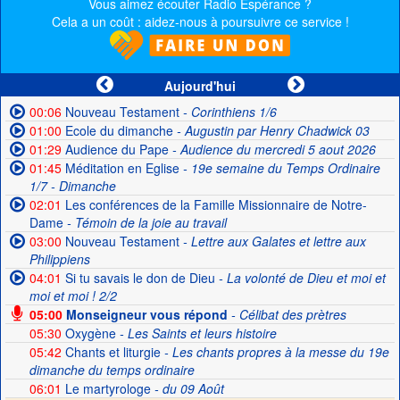
Vous aimez écouter Radio Espérance ?
Cela a un coût : aidez-nous à poursuivre ce service !
Aujourd'hui
00:06
Nouveau Testament
- Corinthiens 1/6
01:00
Ecole du dimanche
- Augustin par Henry Chadwick 03
01:29
Audience du Pape
- Audience du mercredi 5 aout 2026
01:45
Méditation en Eglise
- 19e semaine du Temps Ordinaire
1/7 - Dimanche
02:01
Les conférences de la Famille Missionnaire de Notre-
Dame
- Témoin de la joie au travail
03:00
Nouveau Testament
- Lettre aux Galates et lettre aux
Philippiens
04:01
Si tu savais le don de Dieu
- La volonté de Dieu et moi et
moi et moi ! 2/2
05:00
Monseigneur vous répond
- Célibat des prètres
05:30
Oxygène
- Les Saints et leurs histoire
05:42
Chants et liturgie
- Les chants propres à la messe du 19e
dimanche du temps ordinaire
06:01
Le martyrologe
- du 09 Août