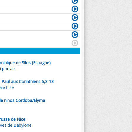
minique de Silos (Espagne)
i portae
. Paul aux Corinthiens 6,3-13
ranchise
de ninos Cordoba/Elyma
russe de Nice
uves de Babylone