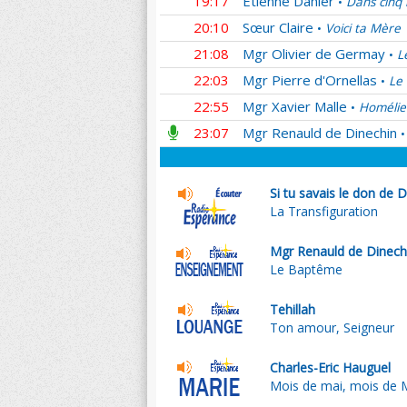
19:17
Etienne Dahler
Dans cinq 
•
20:10
Sœur Claire
Voici ta Mère
•
21:08
Mgr Olivier de Germay
L
•
22:03
Mgr Pierre d'Ornellas
Le 
•
22:55
Mgr Xavier Malle
Homélie
•
23:07
Mgr Renauld de Dinechin
•
Si tu savais le don de D
La Transfiguration
Mgr Renauld de Dinech
Le Baptême
Tehillah
Ton amour, Seigneur
Charles-Eric Hauguel
Mois de mai, mois de 