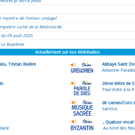
heures je verrai Jésus
e mystère de l'amour conjugal
mystère caché de la Miséricorde
 du 09 août 2025
Le Baptême
Actuellement sur nos WebRadios
ieu, Tristan Rivière
Abbaye Saint Do
Antienne Paradis
in
2ème lettre de S
Paul invite à la f
de Lienas/Coro 
Sanctus
, Quatuor vocal 
Marie
Au bord des fle