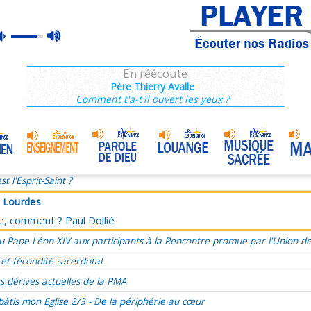
à Lourdes
max
mute
ce, comment ? Paul Dollié
volume
ie du dimanche 25 décembre, Nativité du Seigneur Année C
En réécoute
, présent, futur, évangéliser le temps
Père Thierry Avalle
Comment t'a-t'il ouvert les yeux ?
’a aimé et s’est livré pour moi
ucharistie, source et sommet de l'amour
Marie, Mère de Miséricorde
•
omélie du 33e Dimanche du TO, 17 novembre 2024
st l'Esprit-Saint ?
à Lourdes
ce, comment ? Paul Dollié
u Pape Léon XIV aux participants à la Rencontre promue par l'Union d
 et fécondité sacerdotal
s dérives actuelles de la PMA
bâtis mon Eglise 2/3 - De la périphérie au cœur