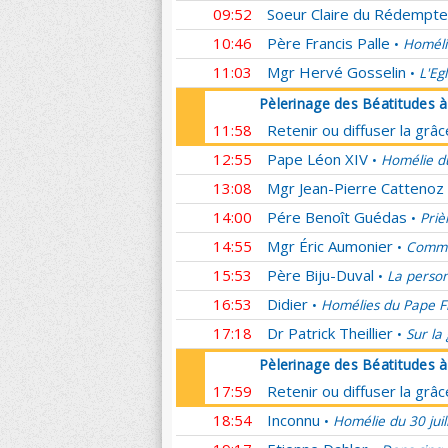
09:52
Soeur Claire du Rédempte
10:46
Père Francis Palle
Homéli
•
11:03
Mgr Hervé Gosselin
L'Eg
•
Pèlerinage des Béatitudes 
11:58
Retenir ou diffuser la grâ
12:55
Pape Léon XIV
Homélie du
•
13:08
Mgr Jean-Pierre Cattenoz
14:00
Pére Benoît Guédas
Priè
•
14:55
Mgr Éric Aumonier
Commen
•
15:53
Père Biju-Duval
La person
•
16:53
Didier
Homélies du Pape F
•
17:18
Dr Patrick Theillier
Sur la
•
Pèlerinage des Béatitudes 
17:59
Retenir ou diffuser la grâ
18:54
Inconnu
Homélie du 30 juil
•