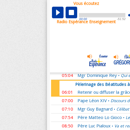
Vous écoutez
Pèlerinage des Béatitudes 
00:01
Retenir ou diffuser la grâ
00:00
-51:52
Radio Espérance Enseignement
00:59
Mgr Michel Aupetit
Homél
•
01:07
Père Ludovic Frère
Passé
•
02:08
Père François Marot
Il m
•
03:08
Mgr Nicolas Brouwet
L'E
•
04:04
Père Jean-Rodolphe Kars
04:54
Père Franck Zeuschner
H
•
05:04
Mgr Dominique Rey
Qui e
•
Pèlerinage des Béatitudes 
06:01
Retenir ou diffuser la grâ
07:00
Pape Léon XIV
Discours d
•
07:10
Mgr Guy Bagnard
Célibat
•
07:54
Père Matteo Lo Gioco
Le
•
08:50
Père Luc Pialoux
Va et re
•