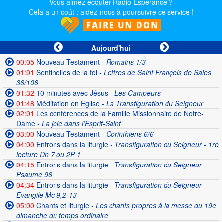
Vous aimez écouter Radio Espérance ?
Cela a un coût : aidez-nous à poursuivre ce service !
Aujourd'hui
00:05
Nouveau Testament
- Romains 1/3
01:01
Sentinelles de la foi
- Lettres de Saint François de Sales
36/106
01:32
10 minutes avec Jésus
- Les Campeurs
01:48
Méditation en Eglise
- La Transfiguration du Seigneur
02:01
Les conférences de la Famille Missionnaire de Notre-
Dame
- La joie dans l’Esprit-Saint
03:00
Nouveau Testament
- Corinthiens 6/6
04:00
Entrons dans la liturgie
- Transfiguration du Seigneur - 1re
lecture Dn 7 ou 2P 1
04:15
Entrons dans la liturgie
- Transfiguration du Seigneur -
Psaume 96
04:34
Entrons dans la liturgie
- Transfiguration du Seigneur -
Evangile Mc 9,2-13
05:00
Chants et liturgie
- Les chants propres à la messe du 19e
dimanche du temps ordinaire