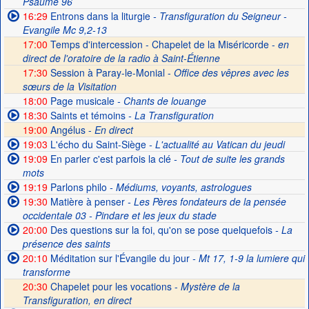
Psaume 96
16:29
Entrons dans la liturgie
- Transfiguration du Seigneur -
Evangile Mc 9,2-13
17:00
Temps d'intercession - Chapelet de la Miséricorde -
en
direct de l'oratoire de la radio à Saint-Étienne
17:30
Session à Paray-le-Monial -
Office des vêpres avec les
sœurs de la Visitation
18:00
Page musicale
- Chants de louange
18:30
Saints et témoins
- La Transfiguration
19:00
Angélus -
En direct
19:03
L'écho du Saint-Siège
- L'actualité au Vatican du jeudi
19:09
En parler c'est parfois la clé
- Tout de suite les grands
mots
19:19
Parlons philo
- Médiums, voyants, astrologues
19:30
Matière à penser
- Les Pères fondateurs de la pensée
occidentale 03 - Pindare et les jeux du stade
20:00
Des questions sur la foi, qu'on se pose quelquefois
- La
présence des saints
20:10
Méditation sur l'Évangile du jour
- Mt 17, 1-9 la lumiere qui
transforme
20:30
Chapelet pour les vocations -
Mystère de la
Transfiguration, en direct