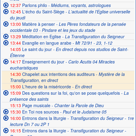
12:37
Parlons philo
- Médiums, voyants, astrologues
12:45
L'écho du Saint-Siège
- L'actualité de l'Eglise universelle
du jeudi
13:00
Matière à penser
- Les Pères fondateurs de la pensée
occidentale 03 - Pindare et les jeux du stade
13:29
Méditation en Eglise
- La Transfiguration du Seigneur
13:44
Evangile en langue arabe
- Mt 72/91 - 23, 1-12
14:05
Le saint du jour
- En direct depuis nos studios de Saint-
Étienne
14:17
Enseignement du jour
- Carlo Acutis 04 Miracles
eucharistiques
14:30
Chapelet aux intentions des auditeurs -
Mystère de la
Transfiguration, en direct
15:00
L'heure de la miséricorde -
En direct
15:09
Des questions sur la foi, qu'on se pose quelquefois
- La
présence des saints
15:13
Page musicale
- Chanter la Parole de Dieu
15:30
En Toi nos sources
- Paul et le Judaïsme 05
16:00
Entrons dans la liturgie
- Transfiguration du Seigneur - 1re
lecture Dn 7 ou 2P 1
16:15
Entrons dans la liturgie
- Transfiguration du Seigneur -