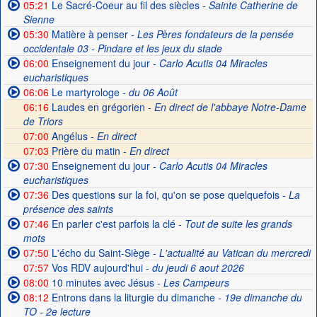
05:21
Le Sacré-Coeur au fil des siècles
- Sainte Catherine de
Sienne
05:30
Matière à penser
- Les Pères fondateurs de la pensée
occidentale 03 - Pindare et les jeux du stade
06:00
Enseignement du jour
- Carlo Acutis 04 Miracles
eucharistiques
06:06
Le martyrologe
- du 06 Août
06:16
Laudes en grégorien -
En direct de l'abbaye Notre-Dame
de Triors
07:00
Angélus -
En direct
07:03
Prière du matin -
En direct
07:30
Enseignement du jour
- Carlo Acutis 04 Miracles
eucharistiques
07:36
Des questions sur la foi, qu'on se pose quelquefois
- La
présence des saints
07:46
En parler c'est parfois la clé
- Tout de suite les grands
mots
07:50
L'écho du Saint-Siège
- L'actualité au Vatican du mercredi
07:57
Vos RDV aujourd'hui
- du jeudi 6 aout 2026
08:00
10 minutes avec Jésus
- Les Campeurs
08:12
Entrons dans la liturgie du dimanche
- 19e dimanche du
TO - 2e lecture