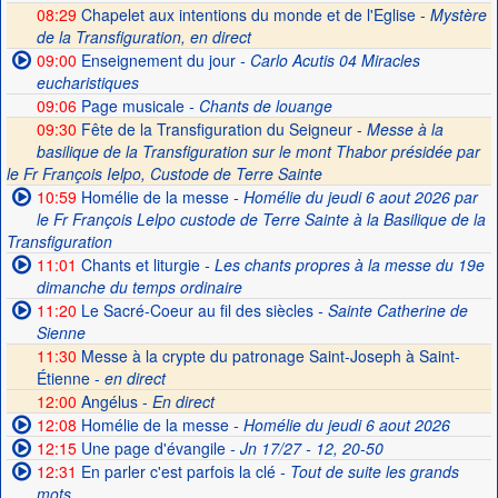
08:29
Chapelet aux intentions du monde et de l'Eglise -
Mystère
de la Transfiguration, en direct
09:00
Enseignement du jour
- Carlo Acutis 04 Miracles
eucharistiques
09:06
Page musicale
- Chants de louange
09:30
Fête de la Transfiguration du Seigneur -
Messe à la
basilique de la Transfiguration sur le mont Thabor présidée par
le Fr François Ielpo, Custode de Terre Sainte
10:59
Homélie de la messe
- Homélie du jeudi 6 aout 2026 par
le Fr François Lelpo custode de Terre Sainte à la Basilique de la
Transfiguration
11:01
Chants et liturgie
- Les chants propres à la messe du 19e
dimanche du temps ordinaire
11:20
Le Sacré-Coeur au fil des siècles
- Sainte Catherine de
Sienne
11:30
Messe à la crypte du patronage Saint-Joseph à Saint-
Étienne -
en direct
12:00
Angélus -
En direct
12:08
Homélie de la messe
- Homélie du jeudi 6 aout 2026
12:15
Une page d'évangile
- Jn 17/27 - 12, 20-50
12:31
En parler c'est parfois la clé
- Tout de suite les grands
mots